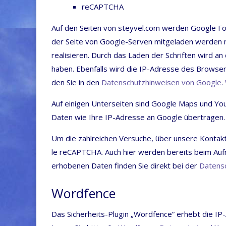
reCAPTCHA
Auf den Sei­ten von stey​vel​.com wer­den Goog­le Fo
der Sei­te von Goog­le-Ser­ven mit­ge­la­den wer­den 
rea­li­sie­ren. Durch das Laden der Schrif­ten wird an 
haben. Eben­falls wird die IP-Adres­se des Brow­sers
den Sie in den
Daten­schutz­hin­wei­sen von Goog­le
.
Auf eini­gen Unter­sei­ten sind Goog­le Maps und You­
Daten wie Ihre IP-Adres­se an Goog­le über­tra­gen. 
Um die zahl­rei­chen Ver­su­che, über unse­re Kon­takt­
le reCAPTCHA. Auch hier wer­den bereits beim Auf­
erho­be­nen Daten fin­den Sie direkt bei der
Daten­sc
Wordfence
Das Sicher­heits-Plug­in „Word­fence” erhebt die IP-