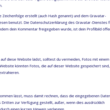
n.
te Zei­chen­fol­ge erstellt (auch Hash genannt) und dem Grava­tar-
­sen benutzt. Die Daten­schutz­er­klä­rung des Grava­tar-Diens­tes f
h­dem dein Kom­men­tar frei­ge­ge­ben wur­de, ist dein Pro­fil­bild öffe
 auf die­se Web­site lädst, soll­test du ver­mei­den, Fotos mit einem
 Web­site könn­ten Fotos, die auf die­ser Web­site gespei­chert sind,
 extrahieren.
kom­men lässt, muss damit rech­nen, dass die ein­ge­ge­be­nen Date
 Drit­ten zur Ver­fü­gung gestellt, außer, wenn dies aus­drück­lich
urch einen kur­zen Hin­weis verlangen.