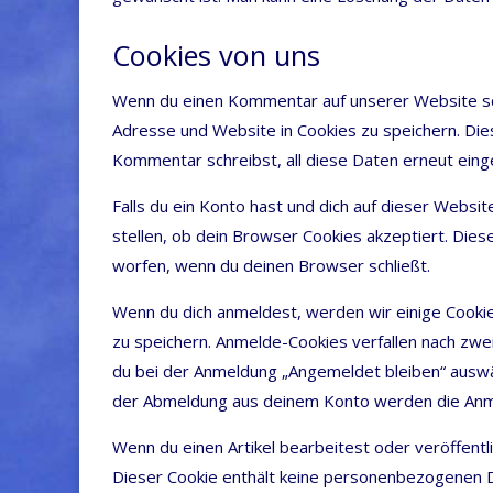
Cookies von uns
Wenn du einen Kom­men­tar auf unse­rer Web­site schr
Adres­se und Web­site in Coo­kies zu spei­chern. Dies
Kom­men­tar schreibst, all die­se Daten erneut ein­g
Falls du ein Kon­to hast und dich auf die­ser Web­sit
stel­len, ob dein Brow­ser Coo­kies akzep­tiert. Die­s
wor­fen, wenn du dei­nen Brow­ser schließt.
Wenn du dich anmel­dest, wer­den wir eini­ge Coo­kies 
zu spei­chern. Anmel­de-Coo­kies ver­fal­len nach zwe
du bei der Anmel­dung „Ange­mel­det blei­ben“ aus­wä
der Abmel­dung aus dei­nem Kon­to wer­den die Anm
Wenn du einen Arti­kel bear­bei­test oder ver­öf­fent­l
Die­ser Coo­kie ent­hält kei­ne per­so­nen­be­zo­ge­ne