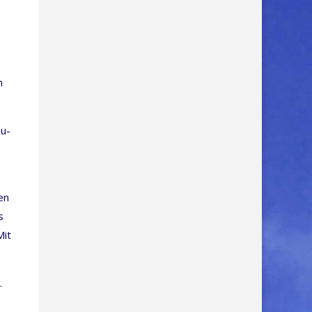
n
zu­
nen
s
Mit
.