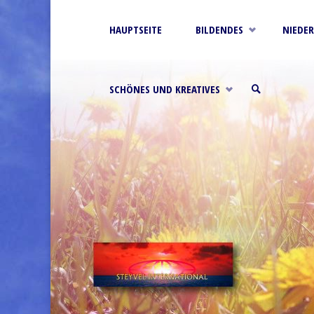
STEYVEL.COM
Zum
HAUPTSEITE
BILDENDES
NIEDE
Inhalt
SCHÖNES UND KREATIVES
springen
SUCHE