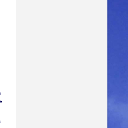
t
ge
e