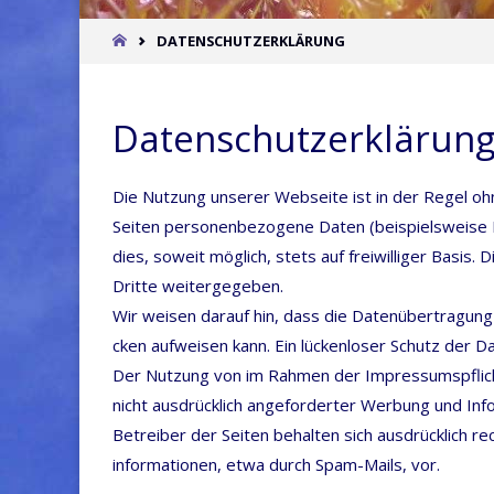
START
DATENSCHUTZERKLÄRUNG
Datenschutzerklärun
Die Nut­zung unse­rer Web­sei­te ist in der Regel oh
Sei­ten per­so­nen­be­zo­ge­ne Daten (bei­spiels­wei
dies, soweit mög­lich, stets auf frei­wil­li­ger Basis
Drit­te weitergegeben.
Wir wei­sen dar­auf hin, dass die Daten­über­tra­gung i
cken auf­wei­sen kann. Ein lücken­lo­ser Schutz der D
Der Nut­zung von im Rah­men der Impres­sums­pflicht v
nicht aus­drück­lich ange­for­der­ter Wer­bung und Infor­
Betrei­ber der Sei­ten behal­ten sich aus­drück­lich re
infor­ma­tio­nen, etwa durch Spam-Mails, vor.