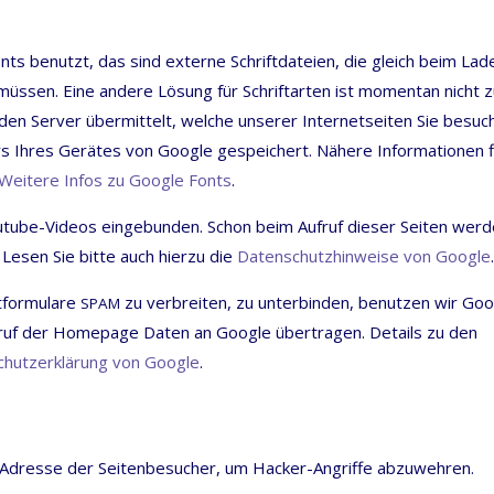
nts benutzt, das sind exter­ne Schrift­da­tei­en, die gleich beim Lad
müs­sen. Eine ande­re Lösung für Schrift­ar­ten ist momen­tan nicht 
den Ser­ver über­mit­telt, wel­che unse­rer Inter­net­sei­ten Sie besuc
 Ihres Gerä­tes von Goog­le gespei­chert. Nähe­re Infor­ma­tio­nen f
Wei­te­re Infos zu Goog­le Fonts
.
tube-Vide­os ein­ge­bun­den. Schon beim Auf­ruf die­ser Sei­ten wer­
Lesen Sie bit­te auch hier­zu die
Daten­schutz­hin­wei­se von Goog­le
.
for­mu­la­re
zu ver­brei­ten, zu unter­bin­den, benut­zen wir Go
SPAM
ruf der Home­page Daten an Goog­le über­tra­gen. Details zu den
hutz­er­klä­rung von Goog­le
.
Adres­se der Sei­ten­be­su­cher, um Hacker-Angrif­fe abzu­weh­ren.