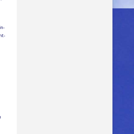
in­
nt­
n