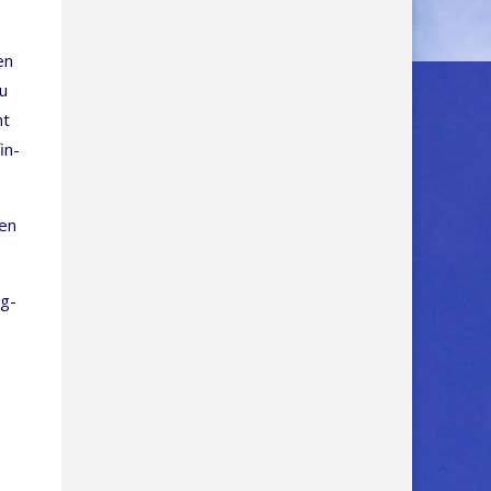
en
zu
ht
in­
den
og­