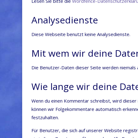
Lesen Sie bit­te die
Word­fence-Daten­schutz­er­klä­r
Analysedienste
Die­se Web­sei­te benutzt kei­ne Analysedienste.
Mit wem wir deine Daten
Die Benut­zer-Daten die­ser Sei­te wer­den nie­mals
Wie lange wir deine Dat
Wenn du einen Kom­men­tar schreibst, wird die­ser ink
kön­nen wir Fol­ge­kom­men­ta­re auto­ma­tisch erken­ne
festzuhalten.
Für Benut­zer, die sich auf unse­rer Web­site regis­trie