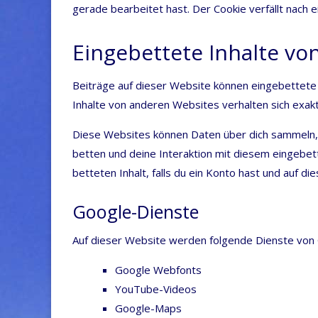
gera­de bear­bei­tet hast. Der Coo­kie ver­fällt nach
Eingebettete Inhalte v
Bei­trä­ge auf die­ser Web­site kön­nen ein­ge­bet­te­te I
Inhal­te von ande­ren Web­sites ver­hal­ten sich exa
Die­se Web­sites kön­nen Daten über dich sam­meln, C
bet­ten und dei­ne Inter­ak­ti­on mit die­sem ein­ge­bet­t
bet­te­ten Inhalt, falls du ein Kon­to hast und auf di
Google-Dienste
Auf die­ser Web­site wer­den fol­gen­de Diens­te v
Goog­le Webfonts
You­Tube-Vide­os
Goog­le-Maps