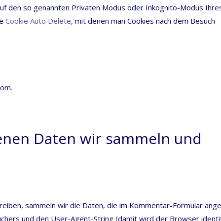
 auf den so genann­ten Pri­va­ten Modus oder Inko­gni­to-Modus Ihre
ie
Coo­kie Auto Dele­te
, mit denen man Coo­kies nach dem Besuch
com.
nen Daten wir sammeln und
ei­ben, sam­meln wir die Daten, die im Kom­men­tar-For­mu­lar ang
chers und den User-Agent-String (damit wird der Brow­ser iden­ti­f