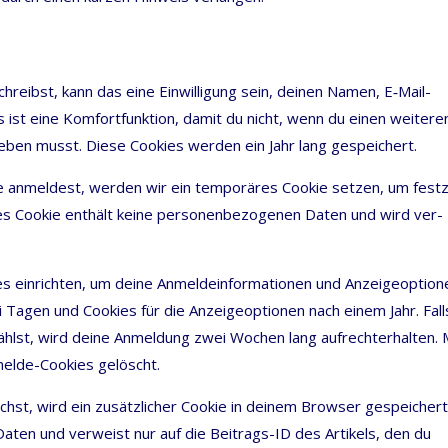
eibst, kann das eine Ein­wil­li­gung sein, dei­nen Namen, E‑Mail-
 ist eine Kom­fort­funk­ti­on, damit du nicht, wenn du einen wei­te­re
e­ben musst. Die­se Coo­kies wer­den ein Jahr lang gespeichert.
e anmel­dest, wer­den wir ein tem­po­rä­res Coo­kie set­zen, um fest­
es Coo­kie ent­hält kei­ne per­so­nen­be­zo­ge­nen Daten und wird ver­
ein­rich­ten, um dei­ne Anmel­de­infor­ma­tio­nen und Anzei­ge­op­tio­
i Tagen und Coo­kies für die Anzei­ge­op­tio­nen nach einem Jahr. Fall
hlst, wird dei­ne Anmel­dung zwei Wochen lang auf­recht­erhal­ten. 
el­de-Coo­kies gelöscht.
ichst, wird ein zusätz­li­cher Coo­kie in dei­nem Brow­ser gespei­chert
n Daten und ver­weist nur auf die Bei­trags-ID des Arti­kels, den du