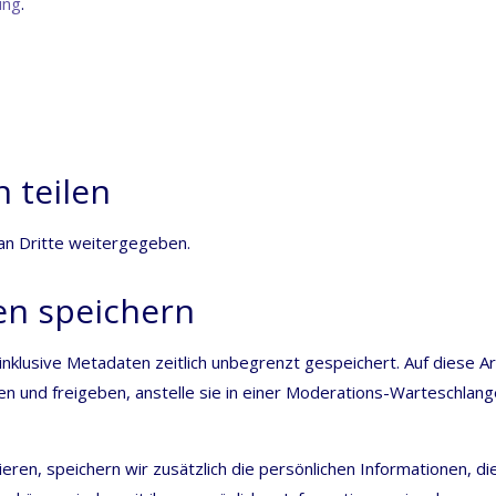
ung
.
 teilen
 an Drit­te weitergegeben.
en speichern
lu­si­ve Meta­da­ten zeit­lich unbe­grenzt gespei­chert. Auf die­se Ar
n und frei­ge­ben, anstel­le sie in einer Mode­ra­ti­ons-War­te­schlan­
­ren, spei­chern wir zusätz­lich die per­sön­li­chen Infor­ma­tio­nen, di