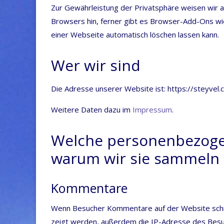
Zur Gewähr­leis­tung der Pri­vat­sphä­re wei­sen wir
Brow­sers hin, fer­ner gibt es Brow­ser-Add-Ons w
einer Web­sei­te auto­ma­tisch löschen las­sen kann.
Wer wir sind
Die Adres­se unse­rer Web­site ist: https://​stey​vel​.
Wei­te­re Daten dazu im
Impres­sum
.
Welche personenbezoge
warum wir sie sammeln
Kommentare
Wenn Besu­cher Kom­men­ta­re auf der Web­site schr
zeigt wer­den, außer­dem die IP-Adres­se des Besu­