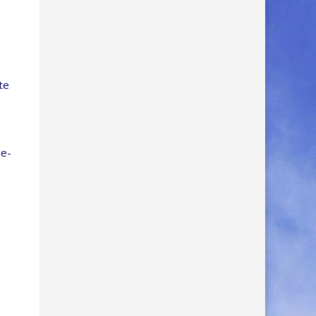
­te
ge­