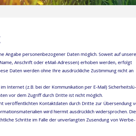
g
ne Anga­be per­so­nen­be­zo­ge­ner Daten mög­lich. Soweit auf unse­r
­se Name, Anschrift oder eMail-Adres­sen) erho­ben wer­den, erfolgt
. Die­se Daten wer­den ohne Ihre aus­drück­li­che Zustim­mung nicht an
m Inter­net (z.B. bei der Kom­mu­ni­ka­ti­on per E‑Mail) Sicher­heits­lü
aten vor dem Zugriff durch Drit­te ist nicht möglich.
er­öf­fent­lich­ten Kon­takt­da­ten durch Drit­te zur Über­sen­dung 
ma­ti­ons­ma­te­ria­li­en wird hier­mit aus­drück­lich wider­spro­chen. Die
cht­li­che Schrit­te im Fal­le der unver­lang­ten Zusen­dung von Wer­be­