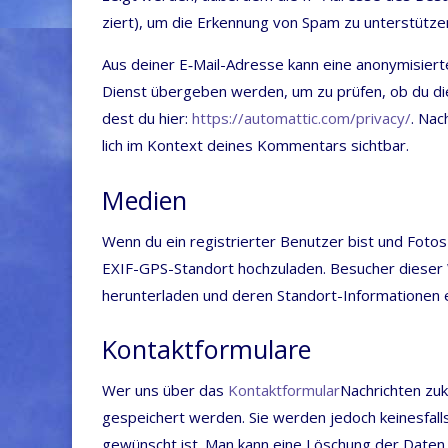
ziert), um die Erken­nung von Spam zu unterstütze
Aus dei­ner E‑Mail-Adres­se kann eine anony­mi­sier­
Dienst über­ge­ben wer­den, um zu prü­fen, ob du die
dest du hier:
https://​auto​mat​tic​.com/​p​r​i​v​a​cy/
. Nac
lich im Kon­text dei­nes Kom­men­tars sichtbar.
Medien
Wenn du ein regis­trier­ter Benut­zer bist und Fotos
EXIF-GPS-Stand­ort hoch­zu­la­den. Besu­cher die­ser
her­un­ter­la­den und deren Stand­ort-Infor­ma­tio­nen
Kontaktformulare
Wer uns über das
Kon­takt­for­mu­lar
Nach­rich­ten zu
gespei­chert wer­den. Sie wer­den jedoch kei­nes­falls
gewünscht ist. Man kann eine Löschung der Daten d