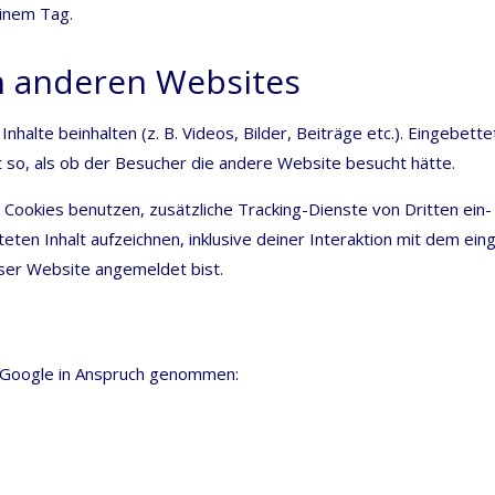
 einem Tag.
on anderen Websites
nhal­te beinhal­ten (z. B. Vide­os, Bil­der, Bei­trä­ge etc.). Ein­ge­bet­te
kt so, als ob der Besu­cher die ande­re Web­site besucht hätte.
oo­kies benut­zen, zusätz­li­che Track­ing-Diens­te von Drit­ten ein­
e­ten Inhalt auf­zeich­nen, inklu­si­ve dei­ner Inter­ak­ti­on mit dem ein­
e­ser Web­site ange­mel­det bist.
on Goog­le in Anspruch genommen: