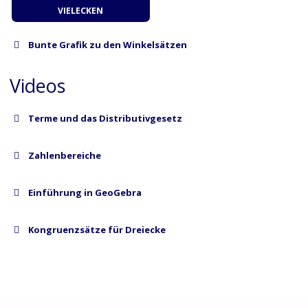
VIELECKEN
Bun­te Gra­fik zu den Winkelsätzen
Videos
Ter­me und das Distributivgesetz
Zah­len­be­rei­che
Ein­füh­rung in GeoGebra
Kon­gru­enz­sät­ze für Dreiecke