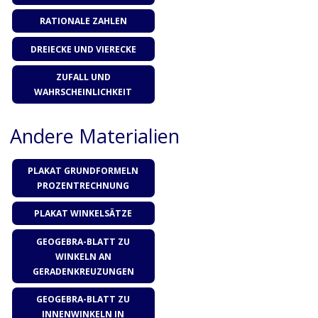
RATIO­NA­LE ZAHLEN
DREI­ECKE UND VIERECKE
ZUFALL UND
WAHRSCHEINLICHKEIT
Andere Materialien
PLA­KAT GRUND­FOR­MELN
PROZENTRECHNUNG
PLA­KAT WINKELSÄTZE
GEO­GE­BRA-BLATT ZU
WIN­KELN AN
GERADENKREUZUNGEN
GEO­GE­BRA-BLATT ZU
INNEN­WIN­KELN IN